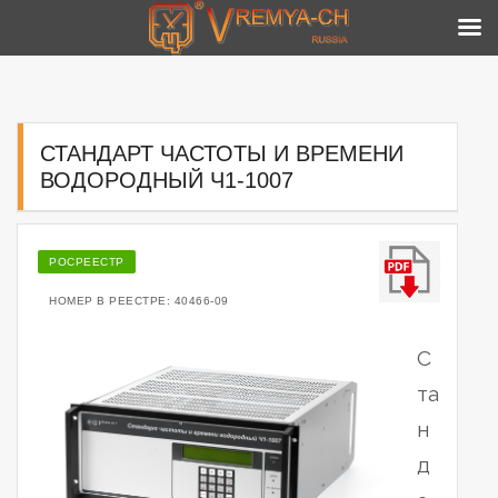
Skip
to
content
СТАНДАРТ ЧАСТОТЫ И ВРЕМЕНИ
ВОДОРОДНЫЙ Ч1-1007
РОСРЕЕСТР
НОМЕР В РЕЕСТРЕ: 40466-09
С
та
н
д