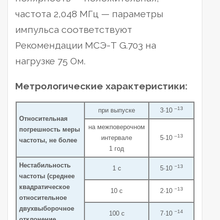
частота 2,048 МГц — параметры
импульса соответствуют
Рекомендации МСЭ-Т G.703 на
нагрузке 75 Ом.
Метрологические характеристики:
–13
при выпуске
3·10
Относительная
на межповерочном
погрешность меры
–13
интервале
5·10
частоты, не более
1 год
Нестабильность
−13
1 с
5·10
частоты (среднее
квадратическое
−13
10 с
2·10
относительное
двухвыборочное
−14
100 с
7·10
отклонение