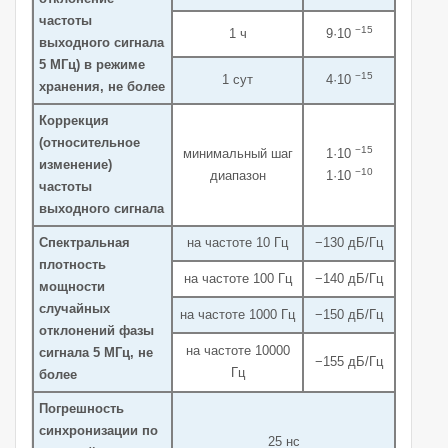
частоты
−15
1 ч
9·10
выходного сигнала
5 МГц) в режиме
−15
1 сут
4·10
хранения, не более
Коррекция
(относительное
−15
минимальный шаг
1·10
изменение)
−10
диапазон
1·10
частоты
выходного сигнала
Спектральная
на частоте 10 Гц
−130 дБ/Гц
плотность
на частоте 100 Гц
−140 дБ/Гц
мощности
случайных
на частоте 1000 Гц
−150 дБ/Гц
отклонений фазы
на частоте 10000
сигнала 5 МГц, не
−155 дБ/Гц
Гц
более
Погрешность
синхронизации по
25 нс