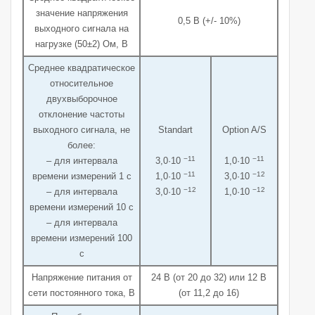
значение напряжения
0,5 В (+/- 10%)
выходного сигнала на
нагрузке (50±2) Ом, В
Среднее квадратическое
относительное
двухвыборочное
отклонение частоты
выходного сигнала, не
Standart
Option A/S
более:
−11
−11
– для интервала
3,0·10
1,0·10
−11
−12
времени измерений 1 с
1,0·10
3,0·10
−12
−12
– для интервала
3,0·10
1,0·10
времени измерений 10 с
– для интервала
времени измерений 100
с
Напряжение питания от
24 В (от 20 до 32) или 12 В
сети постоянного тока, В
(от 11,2 до 16)