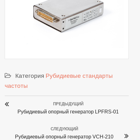
Категория
Рубидиевые стандарты
частоты
Post
ПРЕДЫДУЩИЙ
navigation
Previous
Рубидиевый опорный генератор LPFRS-01
post:
СЛЕДУЮЩИЙ
Next
Рубидиевый опорный генератор VCH-210