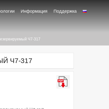
нологии
Информация
Поддержка
резервируемый Ч7-317
Й Ч7-317