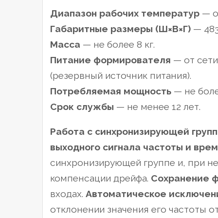
Диапазон рабочих температур
— о
Габаритные размеры (Ш×В×Г)
— 483
Масса
— не более 8 кг.
Питание формирователя
— от сети
(резервный источник питания).
Потребляемая мощность
— не бол
Срок службы
— не менее 12 лет.
Работа с синхронизирующей группо
выходного сигнала частоты и вре
синхронизирующей группе и, при н
компенсации дрейфа.
Сохранение ф
входах.
Автоматическое исключени
отклонении значения его частоты о