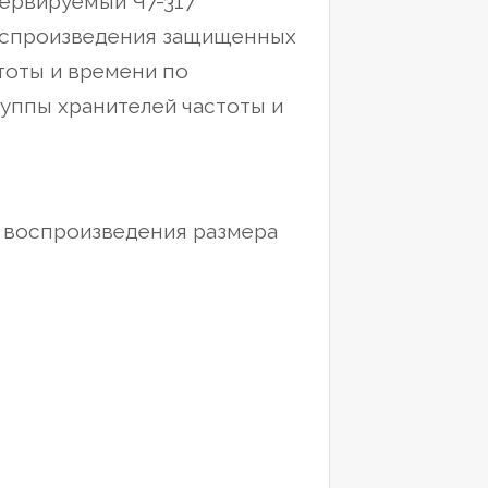
ервируемый Ч7-317
оспроизведения защищенных
стоты и времени по
руппы хранителей частоты и
и воспроизведения размера