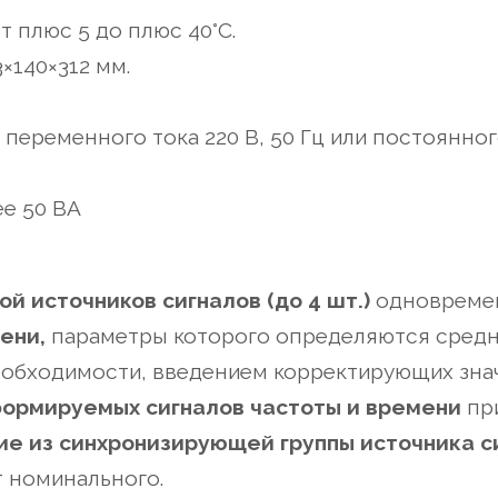
т плюс 5 до плюс 40°С.
×140×312 мм.
 переменного тока 220 В, 50 Гц или постоянно
ее 50 ВА
й источников сигналов (до 4 шт.)
одновреме
мени,
параметры которого определяются средн
еобходимости, введением корректирующих знач
ормируемых сигналов частоты и времени
пр
е из синхронизирующей группы источника с
т номинального.