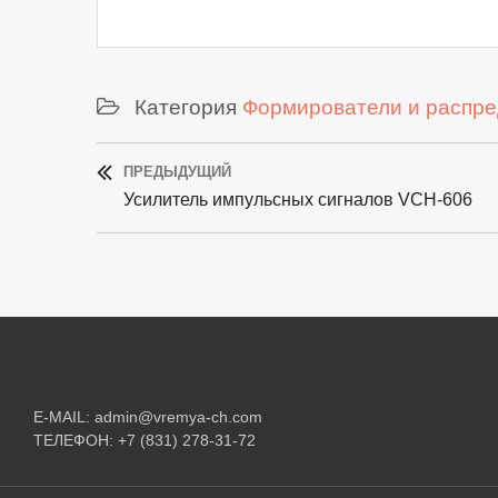
Категория
Формирователи и распре
Post
ПРЕДЫДУЩИЙ
Previous
navigation
Усилитель импульсных сигналов VCH-606
post:
E-MAIL:
admin@vremya-ch.com
ТЕЛЕФОН:
+7 (831) 278-31-72