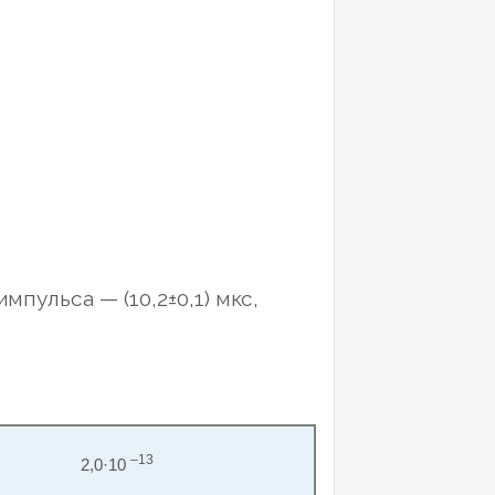
мпульса — (10,2±0,1) мкс,
–13
2,0·10