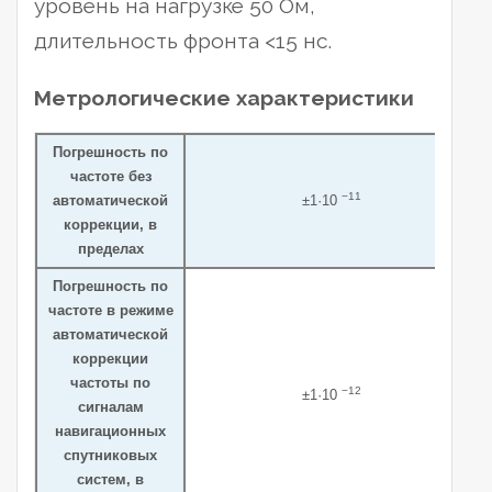
уровень на нагрузке 50 Ом,
длительность фронта <15 нс.
Метрологические характеристики
Погрешность по
частоте без
−11
автоматической
±1·10
коррекции, в
пределах
Погрешность по
частоте в режиме
автоматической
коррекции
частоты по
−12
±1·10
сигналам
навигационных
спутниковых
систем, в