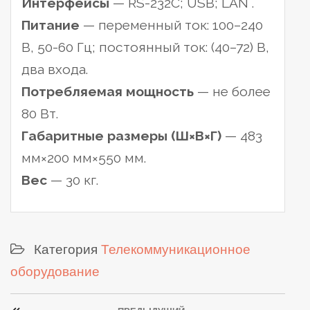
Интерфейсы
— RS-232C; USB; LAN .
Питание
— переменный ток: 100–240
В, 50-60 Гц; постоянный ток: (40–72) В,
два входа.
Потребляемая мощность
— не более
80 Вт.
Габаритные размеры (Ш×В×Г)
— 483
мм×200 мм×550 мм.
Вес
— 30 кг.
Категория
Телекоммуникационное
оборудование
Post