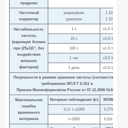
пределах
−15
Частотный
разрешение
1·10
−10
корректор
диапазон
1·10
−12
1 с
≤1,0·10
Нестабильность
частоты
−13
10 с
≤3,0·10
(вариация Аллана
−13
при (25±1)C°, без
100 с
≤1,0·10
воздействия
−14
1 час
≤3,0·10
внешних
факторов)
−14
1 день
≤2,0·10
Погрешности в режиме хранения частоты (соответствуют
требованиям МСЭ-Т G.811 и
Приказа Мининформсвязи России от 07.12.2006 №161)
Интервал наблюдения t(с)
МОВИ(нс)
Максимальная
ошибка
0,1< t ≤1000
0,275t+25
временного
интервала
t>1000
0,01t+290