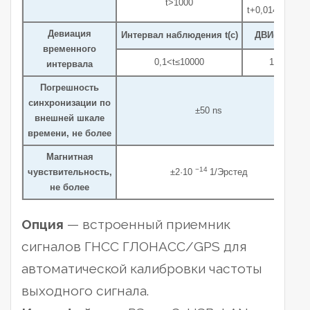
t>1000
t+0,0140375
Девиация
Интервал наблюдения t(с)
ДВИ(нс)
временного
0,1<t≤10000
1
интервала
Погрешность
синхронизации по
±50 ns
внешней шкале
времени, не более
Магнитная
−14
чувствительность,
±2·10
1/Эрстед
не более
Опция
— встроенный приемник
сигналов ГНСС ГЛОНАСС/GPS для
автоматической калибровки частоты
выходного сигнала.