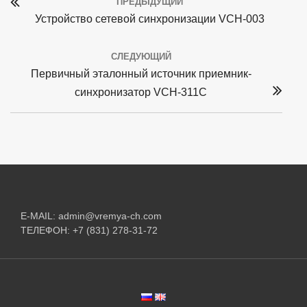
ПРЕДЫДУЩИЙ
navigation
Previous
Устройство сетевой синхронизации VCH-003
post:
СЛЕДУЮЩИЙ
Next
Первичный эталонный источник приемник-
post:
синхронизатор VCH-311C
E-MAIL:
admin@vremya-ch.com
ТЕЛЕФОН:
+7 (831) 278-31-72