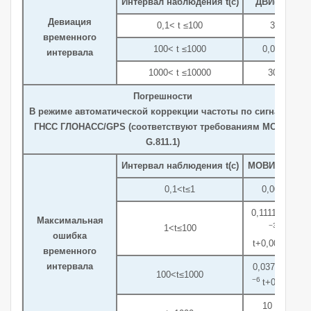
Интервал наблюдения t(с)
ДВИ(нс)
Девиация
0,1< t ≤100
3
временного
100< t ≤1000
0,03t
интервала
1000< t ≤10000
30
Погрешности
В режиме автоматической коррекции частоты по сигналам
ГНСС ГЛОНАСС/GPS (соответствуют требованиям МСЭ-Т
G.811.1)
Интервал наблюдения t(с)
МОВИ(мкс)
0,1<t≤1
0,004
0,11114·10
Максимальная
−3
1<t≤100
ошибка
t+0,00389
временного
интервала
0,0375·10
100<t≤1000
−6
t+0,015
−6
10