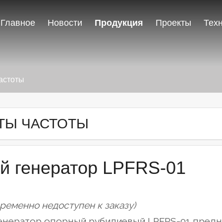
Главное
Новости
Продукция
Проекты
Тех
астоты
ТЫ ЧАСТОТЫ
й генератор LPFRS-01
временно недоступен к заказу)
енератор опорный рубидиевый LPFRS-01 предн