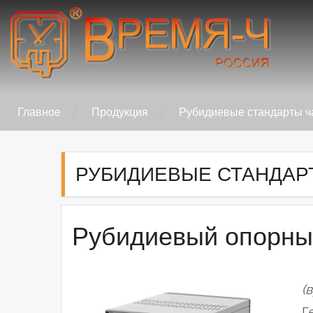
Skip
to
content
Время-Ч
Главное
Продукция
Рубидиевые стандарты ч
РУБИДИЕВЫЕ СТАНДАР
Рубидиевый опорны
(
Г