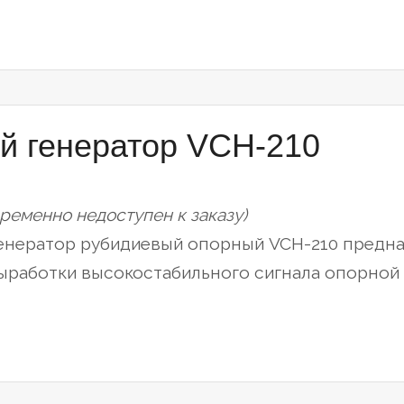
“Генератор
►
рубидиевый
SRO-
100”
й генератор VCH-210
временно недоступен к заказу)
енератор рубидиевый опорный VCH-210 предна
ыработки высокостабильного сигнала опорной 