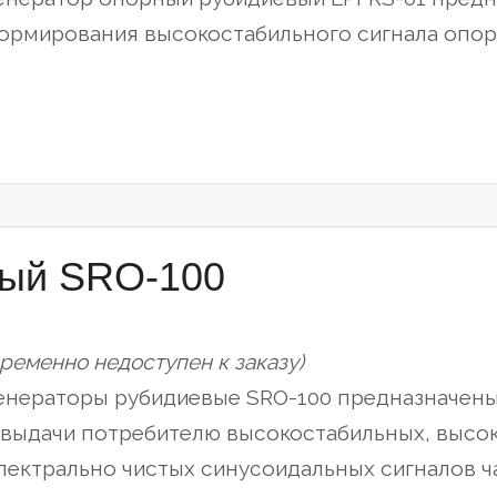
ормирования высокостабильного сигнала опорн
вый SRO-100
временно недоступен к заказу)
енераторы рубидиевые SRO-100 предназначен
 выдачи потребителю высокостабильных, высок
пектрально чистых синусоидальных сигналов час