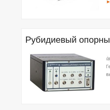
Рубидиевый опорны
(
Г
в