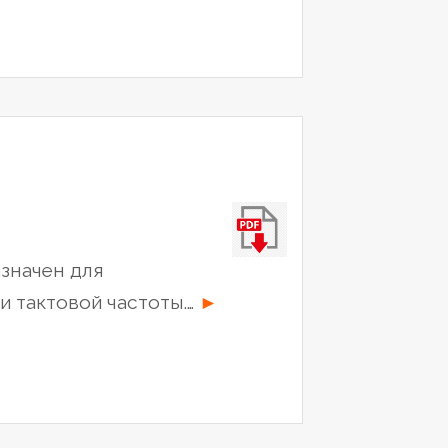
значен для
“Рубидиевый
и тактовой частоты.…
►
опорный
генератор
VCH-
210”