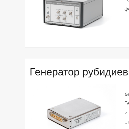
ф
Генератор рубидие
(
Г
и
с