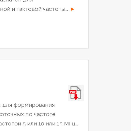
“Рубидиевый
ой и тактовой частоты.…
►
опорный
генератор
LPFRS-
01”
ы для формирования
оточных по частоте
тотой 5 или 10 или 15 МГц.…