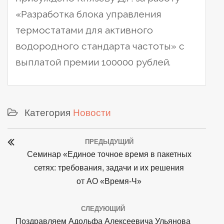
«Разработка блока управления
термостатами для активного
водородного стандарта частоты» с
выплатой премии 100000 рублей.
Категория
Новости
Post
ПРЕДЫДУЩИЙ
navigation
Previous
Семинар «Единое точное время в пакетных
post:
сетях: требования, задачи и их решения
от АО «Время-Ч»
СЛЕДУЮЩИЙ
Next
Поздравляем Адольфа Алексеевича Ульянова